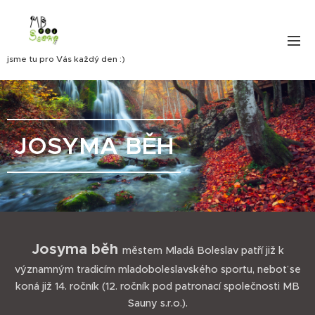
jsme tu pro Vás každý den :)
JOSYMA BĚH
Josyma běh
městem Mladá Boleslav patří již k
významným tradicím mladoboleslavského sportu, neboť se
koná již 14. ročník (12. ročník pod patronací společnosti MB
Sauny s.r.o.).